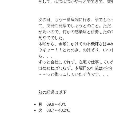
そして、ぽつぽつがやっとでてきて、突
次の日、もう一度病院に行き、診てもら
て、突発性発疹でしょうとのこと。ただ
が高いので、何かの感染症と併発したの
見立てでした。
木曜から、金曜にかけての不機嫌さは本
ウギャー！！とわめき、のけぞり、いつ
ら。。。
ずっと会社にでれず、在宅で仕事してい
出社せねばならず、木曜日の午後はパパ
～～っと抱っこしていたそうです。。。
熱の経過は以下
月 39.9～40℃
火 38.7～40.2℃