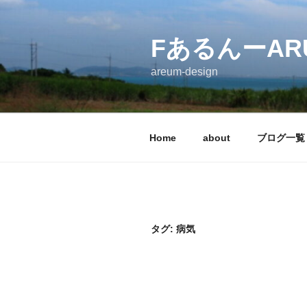
コ
ン
テ
FあるんーARU
ン
areum-design
ツ
へ
ス
キ
Home
about
ブログ一覧
ッ
プ
タグ:
病気