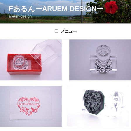
コ
FあるんーARUEM DESIGNー
ン
areum-design
テ
ン
ツ
メニュー
へ
ス
キ
ッ
プ