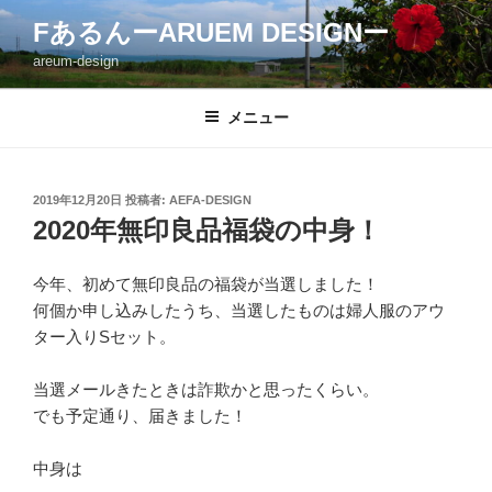
コ
FあるんーARUEM DESIGNー
ン
areum-design
テ
ン
ツ
メニュー
へ
ス
キ
投
2019年12月20日
投稿者:
AEFA-DESIGN
稿
ッ
2020年無印良品福袋の中身！
日:
プ
今年、初めて無印良品の福袋が当選しました！
何個か申し込みしたうち、当選したものは婦人服のアウ
ター入りSセット。
当選メールきたときは詐欺かと思ったくらい。
でも予定通り、届きました！
中身は