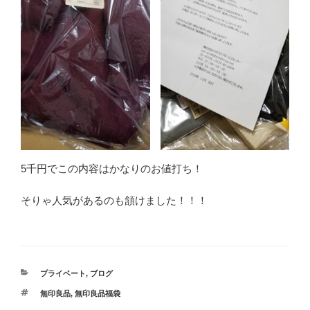
5千円でこの内容はかなりのお値打ち！
そりゃ人気があるのも頷けました！！！
カ
プライベート
,
ブログ
テ
タ
無印良品
,
無印良品福袋
ゴ
グ
リ